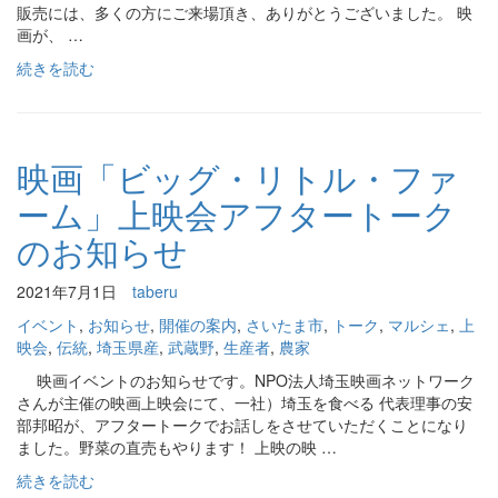
販売には、多くの方にご来場頂き、ありがとうございました。 映
画が、 …
続きを読む
映画「ビッグ・リトル・ファ
ーム」上映会アフタートーク
のお知らせ
2021年7月1日
taberu
イベント
,
お知らせ
,
開催の案内
,
さいたま市
,
トーク
,
マルシェ
,
上
映会
,
伝統
,
埼玉県産
,
武蔵野
,
生産者
,
農家
映画イベントのお知らせです。NPO法人埼玉映画ネットワーク
さんが主催の映画上映会にて、一社）埼玉を食べる 代表理事の安
部邦昭が、アフタートークでお話しをさせていただくことになり
ました。野菜の直売もやります！ 上映の映 …
続きを読む