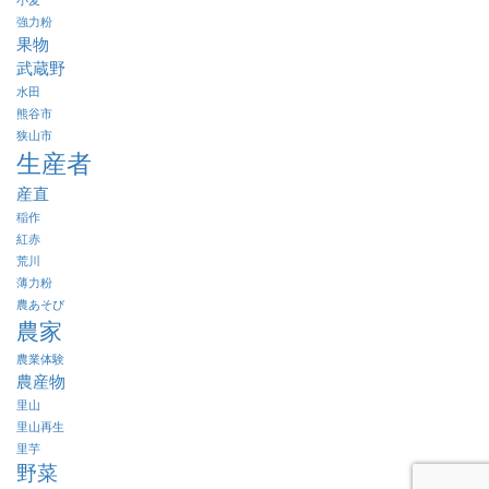
強力粉
果物
武蔵野
水田
熊谷市
狭山市
生産者
産直
稲作
紅赤
荒川
薄力粉
農あそび
農家
農業体験
農産物
里山
里山再生
里芋
野菜