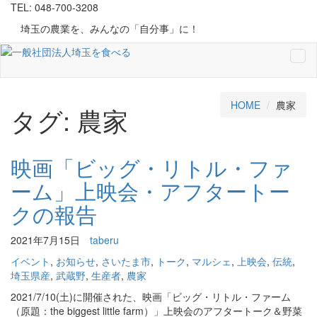
TEL: 048-700-3208
埼玉の農業を、みんなの「自分事」に！
Tog
navi
HOME
農家
タグ:
農家
映画「ビッグ・リトル・ファ
ーム」上映会・アフタートー
クの報告
2021年7月15日
taberu
イベント
,
お知らせ
,
さいたま市
,
トーク
,
マルシェ
,
上映会
,
伝統
,
埼玉県産
,
武蔵野
,
生産者
,
農家
2021/7/10(土)に開催された、映画「ビッグ・リトル・ファーム
（原題：the biggest little farm）」上映会のアフタートーク＆野菜