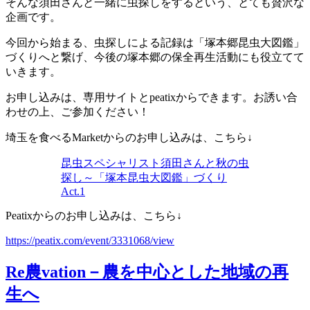
そんな須田さんと一緒に虫探しをするという、とても贅沢な
企画です。
今回から始まる、虫探しによる記録は「塚本郷昆虫大図鑑」
づくりへと繋げ、今後の塚本郷の保全再生活動にも役立てて
いきます。
お申し込みは、専用サイトとpeatixからできます。お誘い合
わせの上、ご参加ください！
埼玉を食べるMarketからのお申し込みは、こちら↓
昆虫スペシャリスト須田さんと秋の虫
探し～「塚本昆虫大図鑑」づくり
Act.1
Peatixからのお申し込みは、こちら↓
https://peatix.com/event/3331068/view
Re農vation－農を中心とした地域の再
生へ