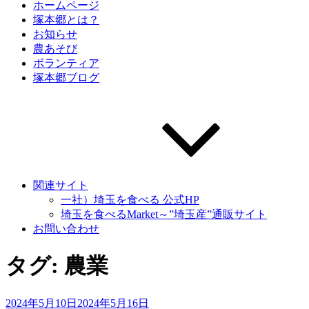
ホームページ
塚本郷とは？
お知らせ
農あそび
ボランティア
塚本郷ブログ
関連サイト
一社）埼玉を食べる 公式HP
埼玉を食べるMarket～”埼玉産”通販サイト
お問い合わせ
タグ:
農業
投
2024年5月10日
2024年5月16日