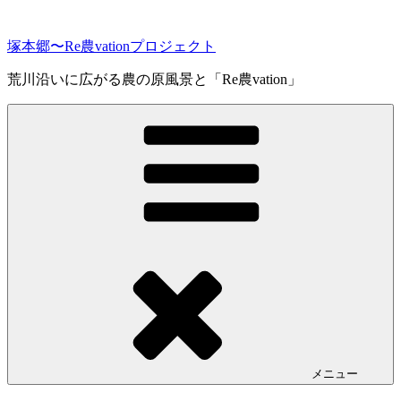
コ
ン
塚本郷〜Re農vationプロジェクト
テ
ン
荒川沿いに広がる農の原風景と「Re農vation」
ツ
へ
ス
キ
ッ
プ
メニュー