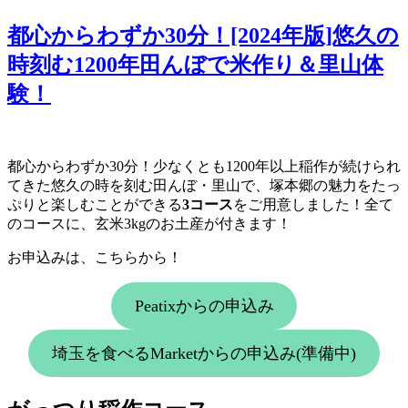
稿
日:
都心からわずか30分！[2024年版]悠久の
時刻む1200年田んぼで米作り＆里山体
験！
都心からわずか30分！少なくとも1200年以上稲作が続けられ
てきた悠久の時を刻む田んぼ・里山で、塚本郷の魅力をたっ
ぷりと楽しむことができる
3コース
をご用意しました！全て
のコースに、玄米3kgのお土産が付きます！
お申込みは、こちらから！
Peatixからの申込み
埼玉を食べるMarketからの申込み(準備中)