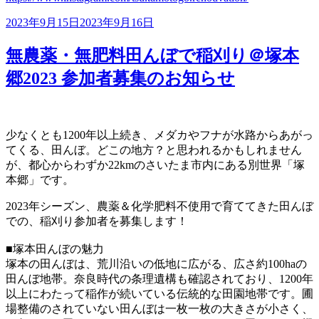
投
2023年9月15日
2023年9月16日
稿
日:
無農薬・無肥料田んぼで稲刈り＠塚本
郷2023 参加者募集のお知らせ
少なくとも1200年以上続き、メダカやフナが水路からあがっ
てくる、田んぼ。どこの地方？と思われるかもしれません
が、都心からわずか22kmのさいたま市内にある別世界「塚
本郷」です。
2023年シーズン、農薬＆化学肥料不使用で育ててきた田んぼ
での、稲刈り参加者を募集します！
■塚本田んぼの魅力
塚本の田んぼは、荒川沿いの低地に広がる、広さ約100haの
田んぼ地帯。奈良時代の条理遺構も確認されており、1200年
以上にわたって稲作が続いている伝統的な田園地帯です。圃
場整備のされていない田んぼは一枚一枚の大きさが小さく、