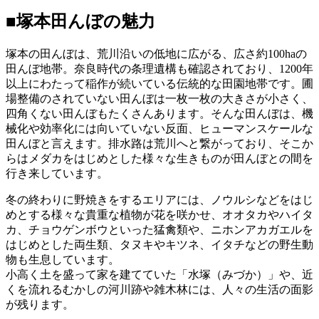
■塚本田んぼの魅力
塚本の田んぼは、荒川沿いの低地に広がる、広さ約100haの
田んぼ地帯。奈良時代の条理遺構も確認されており、1200年
以上にわたって稲作が続いている伝統的な田園地帯です。圃
場整備のされていない田んぼは一枚一枚の大きさが小さく、
四角くない田んぼもたくさんあります。そんな田んぼは、機
械化や効率化には向いていない反面、ヒューマンスケールな
田んぼと言えます。排水路は荒川へと繋がっており、そこか
らはメダカをはじめとした様々な生きものが田んぼとの間を
行き来しています。
冬の終わりに野焼きをするエリアには、ノウルシなどをはじ
めとする様々な貴重な植物が花を咲かせ、オオタカやハイタ
カ、チョウゲンボウといった猛禽類や、ニホンアカガエルを
はじめとした両生類、タヌキやキツネ、イタチなどの野生動
物も生息しています。
小高く土を盛って家を建てていた「水塚（みづか）」や、近
くを流れるむかしの河川跡や雑木林には、人々の生活の面影
が残ります。