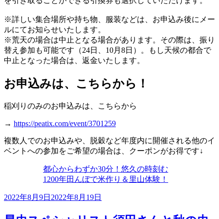
を引き取ることができる引換券も選択していただけます。
※詳しい集合場所や持ち物、服装などは、お申込み後にメー
ルにてお知らせいたします。
※荒天の場合は中止となる場合があります。その際は、振り
替え参加も可能です（24日、10月8日）。もし天候の都合で
中止となった場合は、返金いたします。
お申込みは、こちらから！
稲刈りのみのお申込みは、こちらから
→
https://peatix.com/event/3701259
複数人でのお申込みや、脱穀など年度内に開催される他のイ
ベントへの参加をご希望の場合は、クーポンがお得です↓
都心からわずか30分！悠久の時刻む
1200年田んぼで米作り＆里山体験！
投
2022年8月9日
2022年8月19日
稿
日: