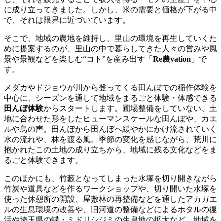
に成り立ってきました。しかし、米の需要と価格が下がる中
で、それは限界に近づいています。
そこで、地域の農地を維持し、里山の環境を再生していくた
めに提案するのが、里山の中で暮らしてきた人々の営みや風
景や景観などを楽しむ“コト”を産み出す「
Re農vation
」で
す。
メダカやドジョウが川から登ってくる田んぼでの稲作体験を
中心に、シーズンを通して地域をまるごと体験・体感できる
田んぼ体験
からスタートします。圃場整備をしていない、土
地に合わせた形をしたヒューマンスケールな田んぼや、カエ
ルや鳥の声。田んぼから田んぼへ緩やかにかけ流されていく
水の流れや、林を渡る風。季節の変化を感じながら、荒川に
抱かれたこの土地の成り立ちから、地域に残る文化などをま
るごと体験できます。
このほかにも、竹藪となってしまった水塚を切り開きながら
竹炭や道具などを作るワークショップや、切り開いた水塚を
使った休憩所の開設、屋敷林の再整備などを通したアカガエ
ルの生息環境の改善や、旧河道の整備などによるホタルの復
活や埼玉県の蝶・ミドリシジミの生息地の拡大など、地域を