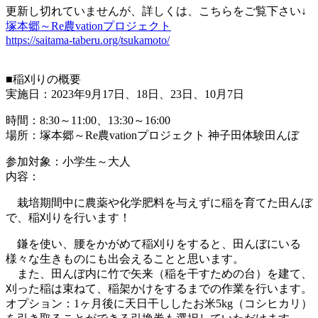
更新し切れていませんが、詳しくは、こちらをご覧下さい↓
塚本郷～Re農vationプロジェクト
https://saitama-taberu.org/tsukamoto/
■稲刈りの概要
実施日：2023年9月17日、18日、23日、10月7日
時間：8:30～11:00、13:30～16:00
場所：塚本郷～Re農vationプロジェクト 神子田体験田んぼ
参加対象：小学生～大人
内容：
栽培期間中に農薬や化学肥料を与えずに稲を育てた田んぼ
で、稲刈りを行います！
鎌を使い、腰をかがめて稲刈りをすると、田んぼにいる
様々な生きものにも出会えることと思います。
また、田んぼ内に竹で矢来（稲を干すための台）を建て、
刈った稲は束ねて、稲架かけをするまでの作業を行います。
オプション：1ヶ月後に天日干ししたお米5kg（コシヒカリ）