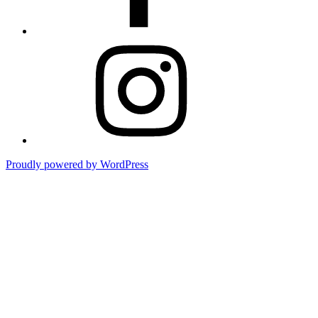
食
べ
る
一
公
社）
式
埼
Facebook
玉
を
食
べ
る
公
Proudly powered by WordPress
式
Instagram