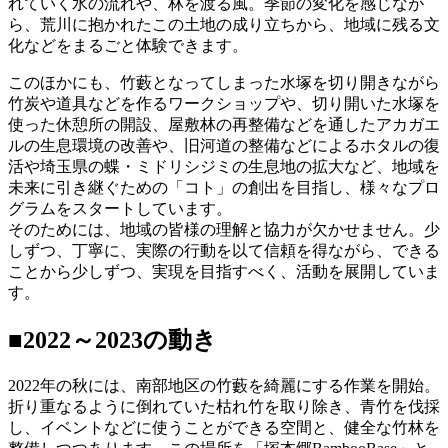
れていく水の流れや、林を渡る風。季節の変化を感じなが
ら、荒川に抱かれたこの土地の成り立ちから、地域に残る文
化などをまるごと体験できます。
このほかにも、竹藪となってしまった水塚を切り開きながら
竹炭や道具などを作るワークショップや、切り開いた水塚を
使った休憩所の開設、屋敷林の再整備などを通したアカガエ
ルの生息環境の改善や、旧河道の整備などによるホタルの復
活や埼玉県の蝶・ミドリシジミの生息地の拡大など、地域を
未来に引き継ぐための「コト」の創出を目指し、様々なプロ
グラムをスタートしています。
そのためには、地域の皆様の理解と協力が欠かせません。少
しずつ、丁寧に、実際の行動を以て信頼を得ながら、できる
ことから少しずつ、実現を目指すべく、活動を展開していま
す。
■2022～2023の動き
2022年の秋には、南部地区の竹藪を綺麗にする作業を開始。
折り重なるように倒れていた枯れ竹を取り除き、青竹を伐採
し、イベントなどに使うことができる空間と、健全な竹林を