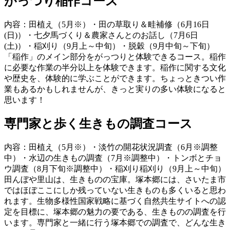
がっつり稲作コース
内容：田植え（5月※）・田の草取り＆畦補修（6月16日
(日)）・七夕馬づくり＆農家さんとのお話し（7月6日
(土)）・稲刈り（9月上～中旬）・脱穀（9月中旬～下旬）
「稲作」のメイン部分をがっつりと体験できるコース。稲作
に必要な作業の半分以上を体験できます。稲作に関する文化
や歴史を、体験的に学ぶことができます。ちょっときつい作
業もあるかもしれませんが、きっと実りの多い体験になると
思います！
専門家と歩く生きもの調査コース
内容：田植え（5月※）・淡竹の開花状況調査（6月※調整
中）・水辺の生きもの調査（7月※調整中）・トンボとチョ
ウ調査（8月下旬※調整中）・稲刈り稲刈り（9月上～中旬）
田んぼや里山は、生きものの宝庫。塚本郷には、さいたま市
ではほぼここにしか残っていない生きものも多くいると思わ
れます。生物多様性国家戦略に基づく自然共生サイトへの認
定を目標に、塚本郷の魅力の要である、生きものの調査を行
います。専門家と一緒に行う塚本郷での調査で、どんな生き