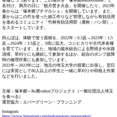
整備しつつあります。この場所を「塚本郷BambooBase」と
名付け、満月の日に「観月焚き火会」を開催したり、2023年
春からは「塚本郷プチマルシェ」を開催しています。また、
夏からはこの竹を使った細工作りなど管理しながら有効活用
を進めるコミュニティ「竹林有効活用部（通称：バン部）」
をスタートしています。
田んぼは、体験で使う面積を、2022年：0.3反→2023年：1.5
反→2024年：3.5反と、5倍に拡大。コシヒカリや古代米各種
を育てています。また、地域の揚水組合による野焼きや水路
清掃、草刈りにも継続して参加するほか、組合のポンプ故障
時の修理作業にも参加しています。
2022年～2023年には、地元の埼玉大学の授業に出張し、翌日
には実習として80人以上の学生と一緒に草刈りや田植え作業
などを行いました。
主催：塚本郷～Re農vationプロジェクト（一般社団法人埼玉
を食べる）
運営協力：エバーグリーン・プランニング
Instagram
https://www.instagram.com/tsukamotogo.renouvation/