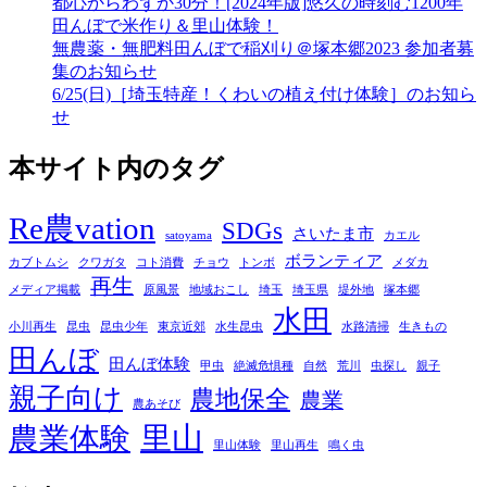
都心からわずか30分！[2024年版]悠久の時刻む1200年
田んぼで米作り＆里山体験！
無農薬・無肥料田んぼで稲刈り＠塚本郷2023 参加者募
集のお知らせ
6/25(日)［埼玉特産！くわいの植え付け体験］のお知ら
せ
本サイト内のタグ
Re農vation
SDGs
さいたま市
satoyama
カエル
ボランティア
カブトムシ
クワガタ
コト消費
チョウ
トンボ
メダカ
再生
メディア掲載
原風景
地域おこし
埼玉
埼玉県
堤外地
塚本郷
水田
小川再生
昆虫
昆虫少年
東京近郊
水生昆虫
水路清掃
生きもの
田んぼ
田んぼ体験
甲虫
絶滅危惧種
自然
荒川
虫探し
親子
親子向け
農地保全
農業
農あそび
里山
農業体験
里山体験
里山再生
鳴く虫