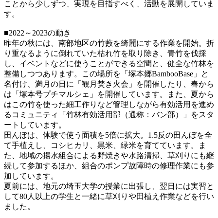
ことから少しずつ、実現を目指すべく、活動を展開していま
す。
■2022～2023の動き
昨年の秋には、南部地区の竹藪を綺麗にする作業を開始。折
り重なるように倒れていた枯れ竹を取り除き、青竹を伐採
し、イベントなどに使うことができる空間と、健全な竹林を
整備しつつあります。この場所を「塚本郷BambooBase」と
名付け、満月の日に「観月焚き火会」を開催したり、春から
は「塚本号プチマルシェ」を開催しています。また、夏から
はこの竹を使った細工作りなど管理しながら有効活用を進め
るコミュニティ「竹林有効活用部（通称：バン部）」をスタ
ートしています。
田んぼは、体験で使う面積を5倍に拡大。1.5反の田んぼを全
て手植えし、コシヒカリ、黒米、緑米を育てています。ま
た、地域の揚水組合による野焼きや水路清掃、草刈りにも継
続して参加するほか、組合のポンプ故障時の修理作業にも参
加しています。
夏前には、地元の埼玉大学の授業に出張し、翌日には実習と
して80人以上の学生と一緒に草刈りや田植え作業などを行い
ました。