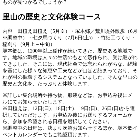
ものが見つかるでしょうか？
里山の歴史と文化体験コース
内容：田植え田植え（5月※）・塚本郷／荒川堤外散歩（6月
※調整中）・七夕馬づくり（7月6日(土)）・竹細工づくり・
稲刈り（9月上～中旬）
塚本郷は、1200年以上稲作が続いてきた、歴史ある地域で
す。地域の環境は人々の生活のもとで形作られ、受け継がれ
てきました。そこには、現代社会では忘れられがちな、経験
を基にした様々な知恵や工夫などが山ほど詰まっており、そ
れが村の循環するシステムとなっていました。そんな里山の
歴史と文化を、たっぷりと体験します。
※詳しい集合場所や持ち物、服装などは、お申込み後にメー
ルにてお知らせいたします。
※田植えは、12日(日)、18日(土)、19日(日)、26日(日)から選
択していただけます。お申込み後にお送りするフォームか
ら、参加を希望される日程を選択してください。
※調整中の日程は、決まり次第お知らせするほか、塚本郷イ
ベントカレンダーでもご確認頂けます。