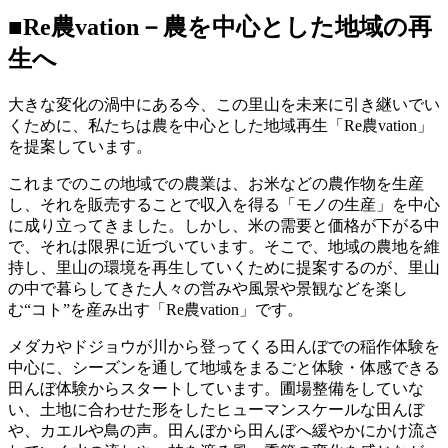
■Re農vation－農を中心とした地域の再
生へ
大きな変化の渦中にある今、この里山を未来に引き継いでい
くために、私たちは農を中心とした地域再生「Re農vation」
を提案しています。
これまでのこの地域での農業は、お米などの農作物を生産
し、それを販売することで収入を得る「モノの生産」を中心
に成り立ってきました。しかし、米の需要と価格が下がる中
で、それは限界に近づいています。そこで、地域の農地を維
持し、里山の環境を再生していくために提案するのが、里山
の中で暮らしてきた人々の営みや風景や景観などを楽し
む“コト”を産み出す「Re農vation」です。
メダカやドジョウが川から登ってくる田んぼでの稲作体験を
中心に、シーズンを通して地域をまるごと体験・体感できる
田んぼ体験からスタートしています。圃場整備をしていな
い、土地に合わせた形をしたヒューマンスケールな田んぼ
や、カエルや鳥の声。田んぼから田んぼへ緩やかにかけ流さ