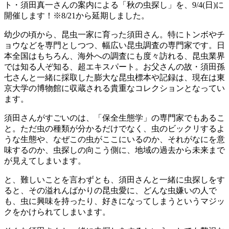
ト・須田真一さんの案内による「秋の虫探し」を、9/4(日)に
開催します！※8/21から延期しました。
幼少の頃から、昆虫一家に育った須田さん。特にトンボやチ
ョウなどを専門としつつ、幅広い昆虫調査の専門家です。日
本全国はもちろん、海外への調査にも度々訪れる、昆虫業界
では知る人ぞ知る、超エキスパート。お父さんの故・須田孫
七さんと一緒に採取した膨大な昆虫標本や記録は、現在は東
京大学の博物館に収蔵される貴重なコレクションとなってい
ます。
須田さんがすごいのは、「保全生態学」の専門家でもあるこ
と。ただ虫の種類が分かるだけでなく、虫のビックリするよ
うな生態や、なぜこの虫がここにいるのか、それがなにを意
味するのか、虫探しの向こう側に、地域の過去から未来まで
が見えてしまいます。
と、難しいことを言わずとも、須田さんと一緒に虫探しをす
ると、その溢れんばかりの昆虫愛に、どんな虫嫌いの人で
も、虫に興味を持ったり、好きになってしまうというマジッ
クをかけられてしまいます。