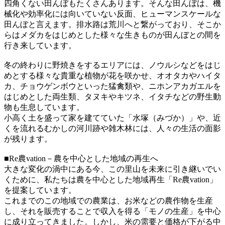
四角くない田んぼもたくさんあります。そんな田んぼは、機
械化や効率化には向いていない反面、ヒューマンスケールな
田んぼと言えます。排水路は荒川へと繋がっており、そこか
らはメダカをはじめとした様々な生きものが田んぼとの間を
行き来しています。
冬の終わりに野焼きをするエリアには、ノウルシなどをはじ
めとする様々な貴重な植物が花を咲かせ、オオタカやハイタ
カ、チョウゲンボウといった猛禽類や、ニホンアカガエルを
はじめとした両生類、タヌキやキツネ、イタチなどの野生動
物も生息しています。
小高く土を盛って家を建てていた「水塚（みづか）」や、近
くを流れるむかしの河川跡や雑木林には、人々の生活の面影
が残ります。
■Re農vation－農を中心とした地域の再生へ
大きな変化の渦中にある今、この里山を未来に引き継いでい
くために、私たちは農を中心とした地域再生「Re農vation」
を提案しています。
これまでのこの地域での農業は、お米などの農作物を生産
し、それを販売することで収入を得る「モノの生産」を中心
に成り立ってきました。しかし、米の需要と価格が下がる中