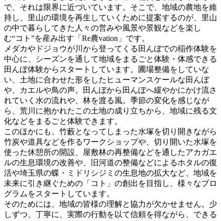
で、それは限界に近づいています。そこで、地域の農地を維
持し、里山の環境を再生していくために提案するのが、里山
の中で暮らしてきた人々の営みや風景や景観などを楽し
む“コト”を産み出す「Re農vation」です。
メダカやドジョウが川から登ってくる田んぼでの稲作体験を
中心に、シーズンを通して地域をまるごと体験・体感できる
田んぼ体験からスタートしています。圃場整備をしていな
い、土地に合わせた形をしたヒューマンスケールな田んぼ
や、カエルや鳥の声。田んぼから田んぼへ緩やかにかけ流さ
れていく水の流れや、林を渡る風。季節の変化を感じなが
ら、荒川に抱かれたこの土地の成り立ちから、地域に残る文
化などをまるごと体験できます。
このほかにも、竹藪となってしまった水塚を切り開きながら
竹炭や道具などを作るワークショップや、切り開いた水塚を
使った休憩所の開設、屋敷林の再整備などを通したアカガエ
ルの生息環境の改善や、旧河道の整備などによるホタルの復
活や埼玉県の蝶・ミドリシジミの生息地の拡大など、地域を
未来に引き継ぐための「コト」の創出を目指し、様々なプロ
グラムをスタートしています。
そのためには、地域の皆様の理解と協力が欠かせません。少
しずつ、丁寧に、実際の行動を以て信頼を得ながら、できる