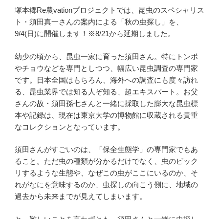
塚本郷Re農vationプロジェクトでは、昆虫のスペシャリス
ト・須田真一さんの案内による「秋の虫探し」を、
9/4(日)に開催します！※8/21から延期しました。
幼少の頃から、昆虫一家に育った須田さん。特にトンボ
やチョウなどを専門としつつ、幅広い昆虫調査の専門家
です。日本全国はもちろん、海外への調査にも度々訪れ
る、昆虫業界では知る人ぞ知る、超エキスパート。お父
さんの故・須田孫七さんと一緒に採取した膨大な昆虫標
本や記録は、現在は東京大学の博物館に収蔵される貴重
なコレクションとなっています。
須田さんがすごいのは、「保全生態学」の専門家でもあ
ること。ただ虫の種類が分かるだけでなく、虫のビック
リするような生態や、なぜこの虫がここにいるのか、そ
れがなにを意味するのか、虫探しの向こう側に、地域の
過去から未来までが見えてしまいます。