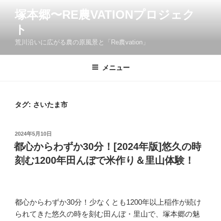
コ
塚本郷〜RE農VATIONプロジェク
ン
ト
テ
ン
荒川沿いに広がる農の原風景と「Re農vation」
ツ
へ
メニュー
ス
キ
ッ
タグ:
さいたま市
プ
投
2024年5月10日
稿
都心からわずか30分！[2024年版]悠久の時
日:
刻む1200年田んぼで米作り＆里山体験！
都心からわずか30分！少なくとも1200年以上稲作が続け
られてきた悠久の時を刻む田んぼ・里山で、塚本郷の魅