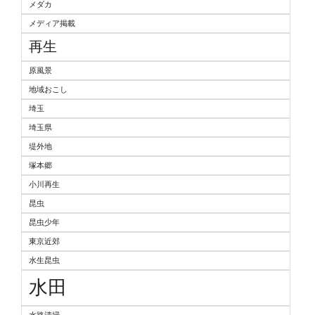
メダカ
メディア掲載
再生
原風景
地域おこし
埼玉
埼玉県
堤外地
塚本郷
小川再生
昆虫
昆虫少年
東京近郊
水生昆虫
水田