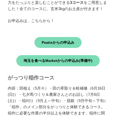
力をたっぷりと楽しむことができる
3コース
をご用意しま
した！全てのコースに、玄米3kgのお土産が付きます！
お申込みは、こちらから！
Peatixからの申込み
埼玉を食べるMarketからの申込み(準備中)
がっつり稲作コース
内容：田植え（5月※）・田の草取り＆畦補修（6月16日
(日)）・七夕馬づくり＆農家さんとのお話し（7月6日
(土)）・稲刈り（9月上～中旬）・脱穀（9月中旬～下旬）
「稲作」のメイン部分をがっつりと体験できるコース。
稲作に必要な作業の半分以上を体験できます。稲作に関