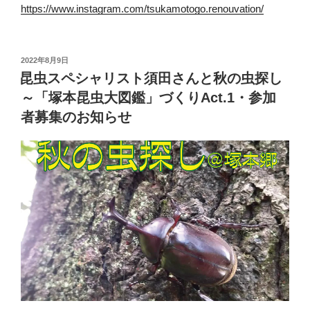
https://www.instagram.com/tsukamotogo.renouvation/
投
2022年8月9日
稿
昆虫スペシャリスト須田さんと秋の虫探し
日:
～「塚本昆虫大図鑑」づくりAct.1・参加
者募集のお知らせ