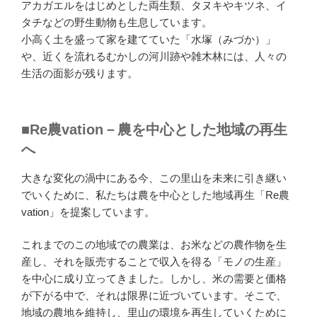
アカガエルをはじめとした両生類、タヌキやキツネ、イ
タチなどの野生動物も生息しています。
小高く土を盛って家を建てていた「水塚（みづか）」
や、近くを流れるむかしの河川跡や雑木林には、人々の
生活の面影が残ります。
■Re農vation－農を中心とした地域の再生
へ
大きな変化の渦中にある今、この里山を未来に引き継い
でいくために、私たちは農を中心とした地域再生「Re農
vation」を提案しています。
これまでのこの地域での農業は、お米などの農作物を生
産し、それを販売することで収入を得る「モノの生産」
を中心に成り立ってきました。しかし、米の需要と価格
が下がる中で、それは限界に近づいています。そこで、
地域の農地を維持し、里山の環境を再生していくために