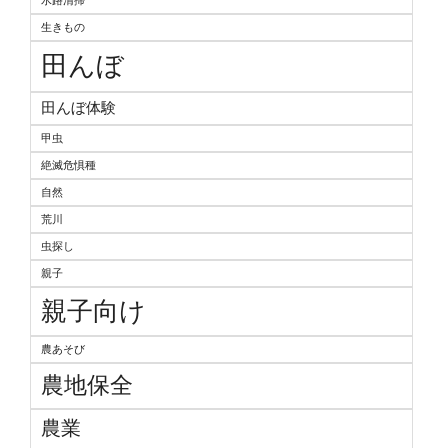
水路清掃
生きもの
田んぼ
田んぼ体験
甲虫
絶滅危惧種
自然
荒川
虫探し
親子
親子向け
農あそび
農地保全
農業