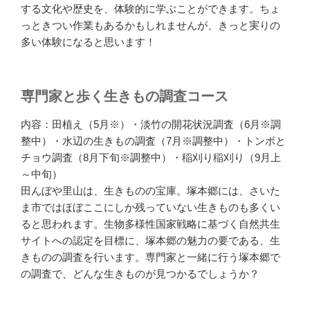
する文化や歴史を、体験的に学ぶことができます。ちょ
っときつい作業もあるかもしれませんが、きっと実りの
多い体験になると思います！
専門家と歩く生きもの調査コース
内容：田植え（5月※）・淡竹の開花状況調査（6月※調
整中）・水辺の生きもの調査（7月※調整中）・トンボと
チョウ調査（8月下旬※調整中）・稲刈り稲刈り（9月上
～中旬）
田んぼや里山は、生きものの宝庫。塚本郷には、さいた
ま市ではほぼここにしか残っていない生きものも多くい
ると思われます。生物多様性国家戦略に基づく自然共生
サイトへの認定を目標に、塚本郷の魅力の要である、生
きものの調査を行います。専門家と一緒に行う塚本郷で
の調査で、どんな生きものが見つかるでしょうか？