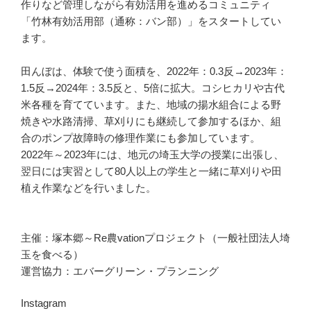
作りなど管理しながら有効活用を進めるコミュニティ
「竹林有効活用部（通称：バン部）」をスタートしてい
ます。
田んぼは、体験で使う面積を、2022年：0.3反→2023年：
1.5反→2024年：3.5反と、5倍に拡大。コシヒカリや古代
米各種を育てています。また、地域の揚水組合による野
焼きや水路清掃、草刈りにも継続して参加するほか、組
合のポンプ故障時の修理作業にも参加しています。
2022年～2023年には、地元の埼玉大学の授業に出張し、
翌日には実習として80人以上の学生と一緒に草刈りや田
植え作業などを行いました。
主催：塚本郷～Re農vationプロジェクト（一般社団法人埼
玉を食べる）
運営協力：エバーグリーン・プランニング
Instagram