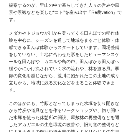
提案するのが、里山の中で暮らしてきた人々の営みや風
景や景観などを楽しむ“コト”を産み出す「Re農vation」で
す。
メダカやドジョウが川から登ってくる田んぼでの稲作体
験を中心に、シーズンを通して地域をまるごと体験・体
感できる田んぼ体験からスタートしています。圃場整備
をしていない、土地に合わせた形をしたヒューマンスケ
ールな田んぼや、カエルや鳥の声。田んぼから田んぼへ
緩やかにかけ流されていく水の流れや、林を渡る風。季
節の変化を感じながら、荒川に抱かれたこの土地の成り
立ちから、地域に残る文化などをまるごと体験できま
す。
このほかにも、竹藪となってしまった水塚を切り開きな
がら竹炭や道具などを作るワークショップや、切り開い
た水塚を使った休憩所の開設、屋敷林の再整備などを通
したアカガエルの生息環境の改善や、旧河道の整備など
によるホタルの復活や埼玉県の蝶・ミドリシジミの生息