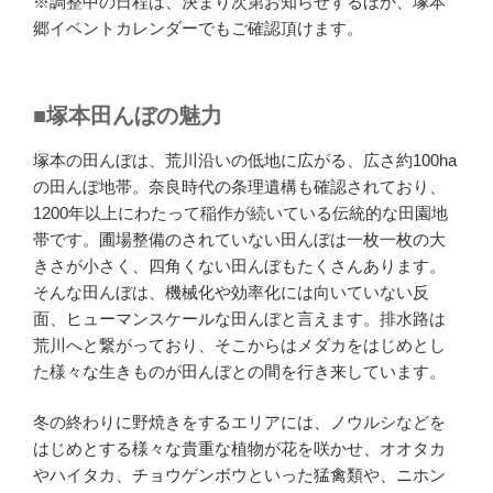
※調整中の日程は、決まり次第お知らせするほか、塚本
郷イベントカレンダーでもご確認頂けます。
■塚本田んぼの魅力
塚本の田んぼは、荒川沿いの低地に広がる、広さ約100ha
の田んぼ地帯。奈良時代の条理遺構も確認されており、
1200年以上にわたって稲作が続いている伝統的な田園地
帯です。圃場整備のされていない田んぼは一枚一枚の大
きさが小さく、四角くない田んぼもたくさんあります。
そんな田んぼは、機械化や効率化には向いていない反
面、ヒューマンスケールな田んぼと言えます。排水路は
荒川へと繋がっており、そこからはメダカをはじめとし
た様々な生きものが田んぼとの間を行き来しています。
冬の終わりに野焼きをするエリアには、ノウルシなどを
はじめとする様々な貴重な植物が花を咲かせ、オオタカ
やハイタカ、チョウゲンボウといった猛禽類や、ニホン