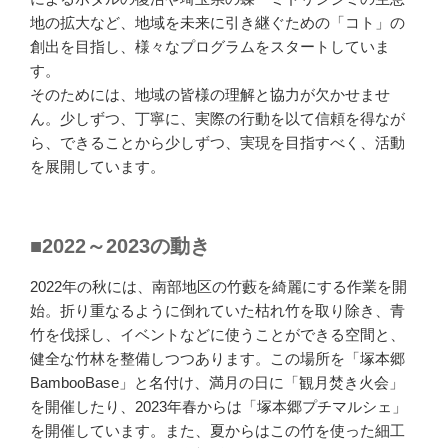
地の拡大など、地域を未来に引き継ぐための「コト」の
創出を目指し、様々なプログラムをスタートしていま
す。
そのためには、地域の皆様の理解と協力が欠かせませ
ん。少しずつ、丁寧に、実際の行動を以て信頼を得なが
ら、できることから少しずつ、実現を目指すべく、活動
を展開しています。
■2022～2023の動き
2022年の秋には、南部地区の竹藪を綺麗にする作業を開
始。折り重なるように倒れていた枯れ竹を取り除き、青
竹を伐採し、イベントなどに使うことができる空間と、
健全な竹林を整備しつつあります。この場所を「塚本郷
BambooBase」と名付け、満月の日に「観月焚き火会」
を開催したり、2023年春からは「塚本郷プチマルシェ」
を開催しています。また、夏からはこの竹を使った細工