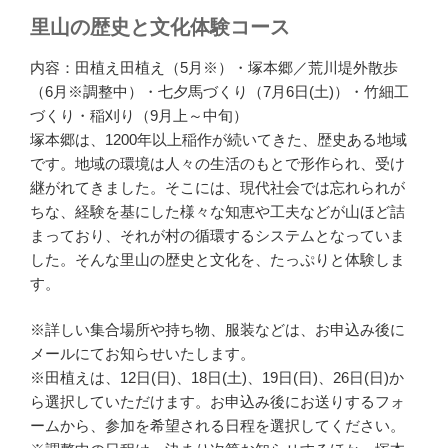
里山の歴史と文化体験コース
内容：田植え田植え（5月※）・塚本郷／荒川堤外散歩
（6月※調整中）・七夕馬づくり（7月6日(土)）・竹細工
づくり・稲刈り（9月上～中旬）
塚本郷は、1200年以上稲作が続いてきた、歴史ある地域
です。地域の環境は人々の生活のもとで形作られ、受け
継がれてきました。そこには、現代社会では忘れられが
ちな、経験を基にした様々な知恵や工夫などが山ほど詰
まっており、それが村の循環するシステムとなっていま
した。そんな里山の歴史と文化を、たっぷりと体験しま
す。
※詳しい集合場所や持ち物、服装などは、お申込み後に
メールにてお知らせいたします。
※田植えは、12日(日)、18日(土)、19日(日)、26日(日)か
ら選択していただけます。お申込み後にお送りするフォ
ームから、参加を希望される日程を選択してください。