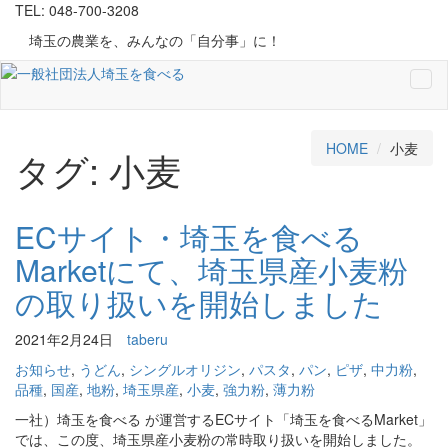
TEL: 048-700-3208
埼玉の農業を、みんなの「自分事」に！
Tog
navi
HOME
小麦
タグ:
小麦
ECサイト・埼玉を食べる
Marketにて、埼玉県産小麦粉
の取り扱いを開始しました
2021年2月24日
taberu
お知らせ
,
うどん
,
シングルオリジン
,
パスタ
,
パン
,
ピザ
,
中力粉
,
品種
,
国産
,
地粉
,
埼玉県産
,
小麦
,
強力粉
,
薄力粉
一社）埼玉を食べる が運営するECサイト「埼玉を食べるMarket」
では、この度、埼玉県産小麦粉の常時取り扱いを開始しました。