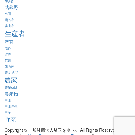
果物
武蔵野
水田
熊谷市
狭山市
生産者
産直
稲作
紅赤
荒川
薄力粉
農あそび
農家
農業体験
農産物
里山
里山再生
里芋
野菜
Copyright © 一般社団法人埼玉を食べる All Rights Reserved.