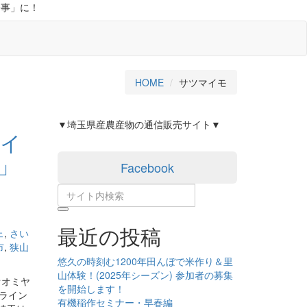
分事」に！
HOME
サツマイモ
▼埼玉県産農産物の通信販売サイト▼
はイ
」
Facebook
最近の投稿
ェ
,
さい
市
,
狭山
悠久の時刻む1200年田んぼで米作り＆里
山体験！(2025年シーズン) 参加者の募集
オオミヤ
を開始します！
ンライン
有機稲作セミナー・早春編