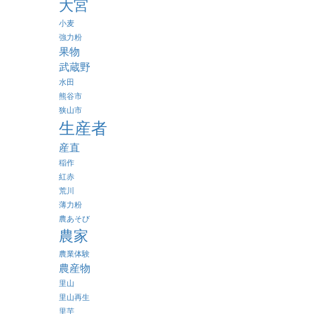
大宮
小麦
強力粉
果物
武蔵野
水田
熊谷市
狭山市
生産者
産直
稲作
紅赤
荒川
薄力粉
農あそび
農家
農業体験
農産物
里山
里山再生
里芋