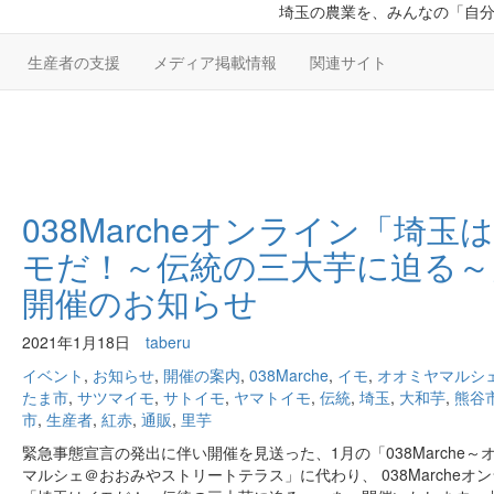
埼玉の農業を、みんなの「自
生産者の支援
メディア掲載情報
関連サイト
038Marcheオンライン「埼玉
モだ！～伝統の三大芋に迫る～
開催のお知らせ
2021年1月18日
taberu
イベント
,
お知らせ
,
開催の案内
,
038Marche
,
イモ
,
オオミヤマルシ
たま市
,
サツマイモ
,
サトイモ
,
ヤマトイモ
,
伝統
,
埼玉
,
大和芋
,
熊谷
市
,
生産者
,
紅赤
,
通販
,
里芋
緊急事態宣言の発出に伴い開催を見送った、1月の「038Marche～
マルシェ＠おおみやストリートテラス」に代わり、 038Marcheオ