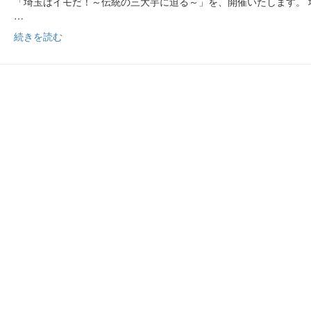
「埼玉はイモだ！～伝統の三大芋に迫る～」を、開催いたします。 
…
続きを読む