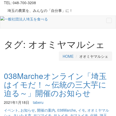
TEL: 048-700-3208
埼玉の農業を、みんなの「自分事」に！
Tog
navi
タグ:
オオミヤマルシェ
HOME
オオミヤマルシェ
038Marcheオンライン「埼玉
はイモだ！～伝統の三大芋に
迫る～」開催のお知らせ
2021年1月18日
taberu
イベント
,
お知らせ
,
開催の案内
,
038Marche
,
イモ
,
オオミヤマル
シェ
,
さいたま市
,
サツマイモ
,
サトイモ
,
ヤマトイモ
,
伝統
,
埼玉
,