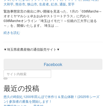
大和芋
,
熊谷市
,
狭山市
,
生産者
,
紅赤
,
通販
,
里芋
緊急事態宣言の発出に伴い開催を見送った、1月の「038Marche～
オオミヤマルシェ＠おおみやストリートテラス」に代わり、
038Marcheオンライン「埼玉はイモだ！～伝統の三大芋に迫る
～」を、開催いたします。 埼玉は …
続きを読む
▼埼玉県産農産物の通信販売サイト▼
Facebook
最近の投稿
悠久の時刻む1200年田んぼで米作り＆里山体験！(2025年シーズ
ン) 参加者の募集を開始します！