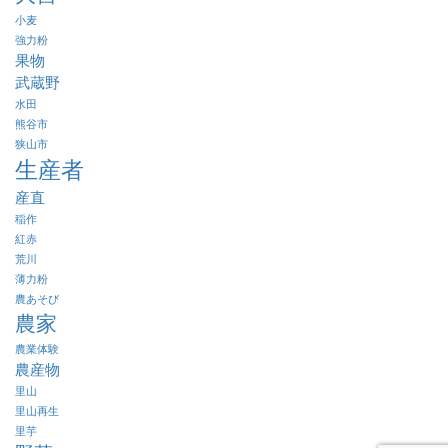
小麦
強力粉
果物
武蔵野
水田
熊谷市
狭山市
生産者
産直
稲作
紅赤
荒川
薄力粉
農あそび
農家
農業体験
農産物
里山
里山再生
里芋